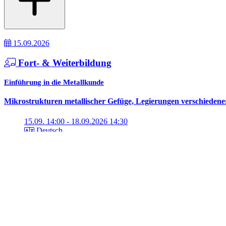
15.09.2026
Fort- & Weiterbildung
Einführung in die Metallkunde
Mikrostrukturen metallischer Gefüge, Legierungen verschieden
15.09. 14:00 - 18.09.2026 14:30
Deutsch
Darmstadt (DE)
22.09.2026
Fort- & Weiterbildung
Schadensanalyse von Dichtungen und Bauteilen aus Elastomeren u
Effektive Methoden zur Charakterisierung, Analyse und Verme