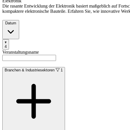
Elektronik
Die rasante Entwicklung der Elektronik basiert maßgeblich auf Fortsch
kompaktere elektronische Bauteile. Erfahren Sie, wie innovative Wer
Datum
Filters
4
Products
Categories
Veranstaltungsname
Branchen & Industriesektoren
1