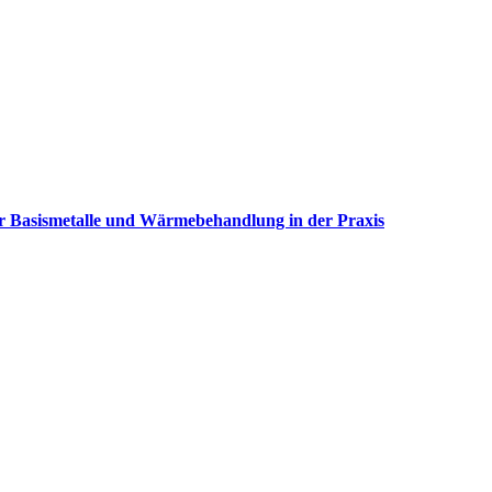
er Basismetalle und Wärmebehandlung in der Praxis
nd thermoplastischen Elastomeren
idung von Schäden