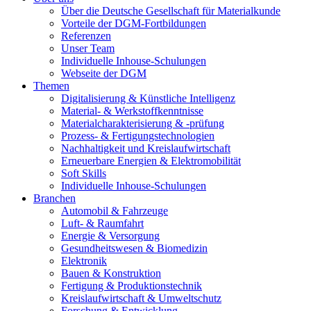
Über die Deutsche Gesellschaft für Materialkunde
Vorteile der DGM-Fortbildungen
Referenzen
Unser Team
Individuelle Inhouse-Schulungen
Webseite der DGM
Themen
Digitalisierung & Künstliche Intelligenz
Material- & Werkstoffkenntnisse
Materialcharakterisierung & -prüfung
Prozess- & Fertigungstechnologien
Nachhaltigkeit und Kreislaufwirtschaft
Erneuerbare Energien & Elektromobilität
Soft Skills
Individuelle Inhouse-Schulungen
Branchen
Automobil & Fahrzeuge
Luft- & Raumfahrt
Energie & Versorgung
Gesundheitswesen & Biomedizin
Elektronik
Bauen & Konstruktion
Fertigung & Produktionstechnik
Kreislaufwirtschaft & Umweltschutz
Forschung & Entwicklung