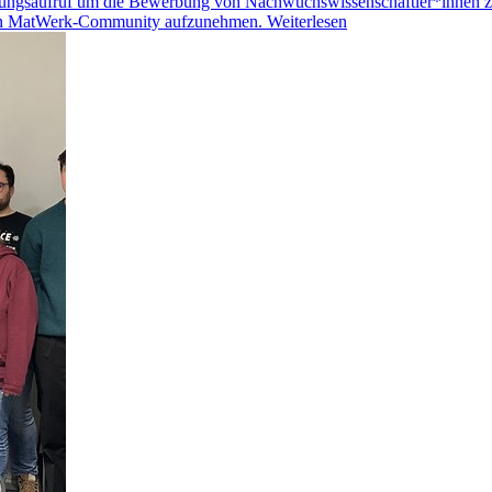
gungsaufruf um die Bewerbung von Nachwuchswissenschaftler*innen z
nalen MatWerk-Community aufzunehmen.
Weiterlesen