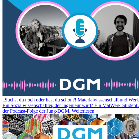
„Suchst du noch oder hast du schon?! Materialwissenschaft und Werk
Ein Sozialwissenschaftler, der Ingenieur wird? Ein MatWerk-Student a
der Podcast-Folge der Jung-DGM.
Weiterlesen