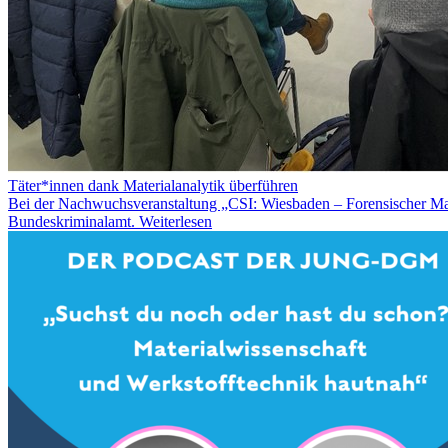
Täter*innen dank Materialanalytik überführen
Bei der Nachwuchsveranstaltung „CSI: Wiesbaden – Forensischer Mat
Bundeskriminalamt.
Weiterlesen