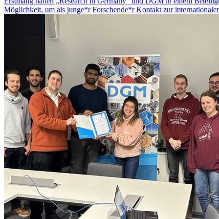
Erstmalig hatten „Research in Germany“ und DGM in einem Beteili
Möglichkeit, um als junge*r Forschende*r Kontakt zur internatio