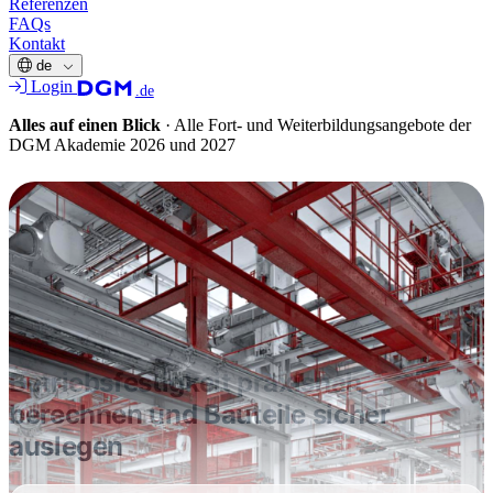
Referenzen
FAQs
Kontakt
de
Login
.de
Alles auf einen Blick
·
Alle Fort- und Weiterbildungsangebote der
DGM Akademie 2026 und 2027
FORT- & WEITERBILDUNG
Lebensdauergerechte
Auslegung von
Konstruktionen
Betriebsfestigkeit praxisnah
berechnen und Bauteile sicher
auslegen