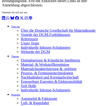
Bestätigungslink. Erst mit Anklicken dieses Links ist Ihre
Anmeldung abgeschlossen.
Vernetzen Sie sich mit uns
LinkedIn
WhatsApp
BlueSky
Facebook
X / Twitter
Instagram
Podcast
Über uns
Über die Deutsche Gesellschaft für Materialkunde
Vorteile der DGM-Fortbildungen
Referenzen
Unser Team
Individuelle Inhouse-Schulungen
Webseite der DGM
Themen
Digitalisierung & Künstliche Intelligenz
Material- & Werkstoffkenntnisse
Materialcharakterisierung & -prüfung
Prozess- & Fertigungstechnologien
Nachhaltigkeit und Kreislaufwirtschaft
Erneuerbare Energien & Elektromobilität
Soft Skills
Individuelle Inhouse-Schulungen
Branchen
Automobil & Fahrzeuge
Luft- & Raumfahrt