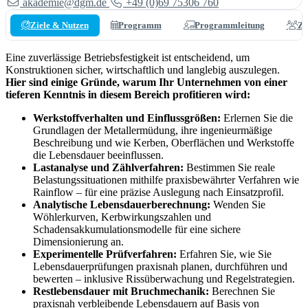
akademie@dgm.de
+49 (0)69 75306 760
Ziele & Nutzen
Programm
Programmleitung
Zi
Eine zuverlässige Betriebsfestigkeit ist entscheidend, um
Konstruktionen sicher, wirtschaftlich und langlebig auszulegen.
Hier sind einige Gründe, warum Ihr Unternehmen von einer
tieferen Kenntnis in diesem Bereich profitieren wird:
Werkstoffverhalten und Einflussgrößen:
Erlernen Sie die
Grundlagen der Metallermüdung, ihre ingenieurmäßige
Beschreibung und wie Kerben, Oberflächen und Werkstoffe
die Lebensdauer beeinflussen.
Lastanalyse und Zählverfahren:
Bestimmen Sie reale
Belastungssituationen mithilfe praxisbewährter Verfahren wie
Rainflow – für eine präzise Auslegung nach Einsatzprofil.
Analytische Lebensdauerberechnung:
Wenden Sie
Wöhlerkurven, Kerbwirkungszahlen und
Schadensakkumulationsmodelle für eine sichere
Dimensionierung an.
Experimentelle Prüfverfahren:
Erfahren Sie, wie Sie
Lebensdauerprüfungen praxisnah planen, durchführen und
bewerten – inklusive Rissüberwachung und Regelstrategien.
Restlebensdauer mit Bruchmechanik:
Berechnen Sie
praxisnah verbleibende Lebensdauern auf Basis von