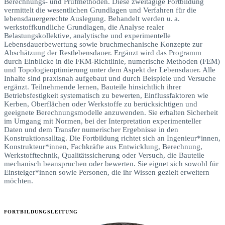
Berechnungs- und Prüfmethoden. Diese zweitägige Fortbildung
vermittelt die wesentlichen Grundlagen und Verfahren für die
lebensdauergerechte Auslegung. Behandelt werden u. a.
werkstoffkundliche Grundlagen, die Analyse realer
Belastungskollektive, analytische und experimentelle
Lebensdauerbewertung sowie bruchmechanische Konzepte zur
Abschätzung der Restlebensdauer. Ergänzt wird das Programm
durch Einblicke in die FKM-Richtlinie, numerische Methoden (FEM)
und Topologieoptimierung unter dem Aspekt der Lebensdauer. Alle
Inhalte sind praxisnah aufgebaut und durch Beispiele und Versuche
ergänzt. Teilnehmende lernen, Bauteile hinsichtlich ihrer
Betriebsfestigkeit systematisch zu bewerten, Einflussfaktoren wie
Kerben, Oberflächen oder Werkstoffe zu berücksichtigen und
geeignete Berechnungsmodelle anzuwenden. Sie erhalten Sicherheit
im Umgang mit Normen, bei der Interpretation experimenteller
Daten und dem Transfer numerischer Ergebnisse in den
Konstruktionsalltag. Die Fortbildung richtet sich an Ingenieur*innen,
Konstrukteur*innen, Fachkräfte aus Entwicklung, Berechnung,
Werkstofftechnik, Qualitätssicherung oder Versuch, die Bauteile
mechanisch beanspruchen oder bewerten. Sie eignet sich sowohl für
Einsteiger*innen sowie Personen, die ihr Wissen gezielt erweitern
möchten.
FORTBILDUNGSLEITUNG