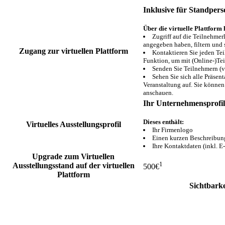
Inklusive für Standpers
Über die virtuelle Plattform
Zugriff auf die Teilnehmer
angegeben haben, filtern und 
Zugang zur virtuellen Plattform
Kontaktieren Sie jeden Tei
Funktion, um mit (Online-)Te
Senden Sie Teilnehmern (v
Sehen Sie sich alle Präsen
Veranstaltung auf. Sie können 
anschauen.
Ihr Unternehmensprofil 
Dieses enthält:
Virtuelles Ausstellungsprofil
Ihr Firmenlogo
Einen kurzen Beschreibun
Ihre Kontaktdaten (inkl. 
Upgrade zum Virtuellen
1
Ausstellungsstand auf der virtuellen
500€
Plattform
Sichtbark