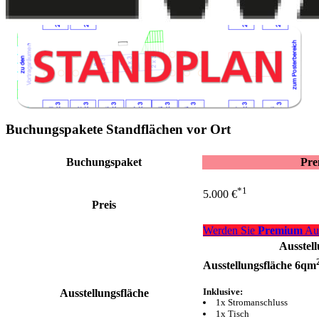
Buchungspakete Standflächen vor Ort
g
Buchungspaket
Pr
*1
5.000 €
Preis
Werden Sie
Premium
Aus
Ausstel
Ausstellungsfläche 6qm
Inklusive:
Ausstellungsfläche
1x Stromanschluss
1x Tisch