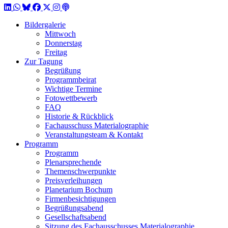
LinkedIn
WhatsApp
BlueSky
Facebook
X / Twitter
Instagram
Podcast
Bildergalerie
Mittwoch
Donnerstag
Freitag
Zur Tagung
Begrüßung
Programmbeirat
Wichtige Termine
Fotowettbewerb
FAQ
Historie & Rückblick
Fachausschuss Materialographie
Veranstaltungsteam & Kontakt
Programm
Programm
Plenarsprechende
Themenschwerpunkte
Preisverleihungen
Planetarium Bochum
Firmenbesichtigungen
Begrüßungsabend
Gesellschaftsabend
Sitzung des Fachausschusses Materialographie