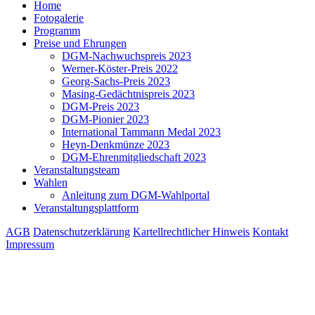
Home
Fotogalerie
Programm
Preise und Ehrungen
DGM-Nachwuchspreis 2023
Werner-Köster-Preis 2022
Georg-Sachs-Preis 2023
Masing-Gedächtnispreis 2023
DGM-Preis 2023
DGM-Pionier 2023
International Tammann Medal 2023
Heyn-Denkmünze 2023
DGM-Ehrenmitgliedschaft 2023
Veranstaltungsteam
Wahlen
Anleitung zum DGM-Wahlportal
Veranstaltungsplattform
AGB
Datenschutzerklärung
Kartellrechtlicher Hinweis
Kontakt
Impressum