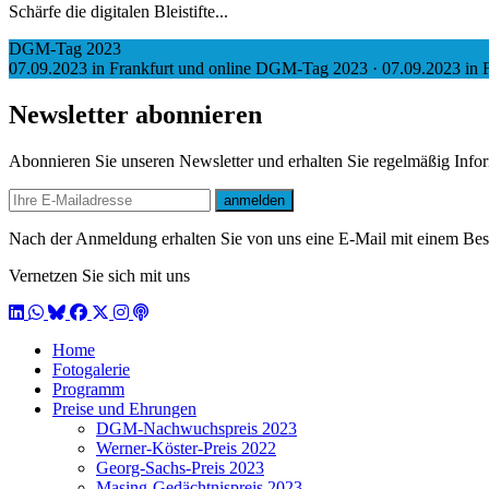
Schärfe die digitalen Bleistifte...
DGM-Tag 2023
07.09.2023 in Frankfurt und online
DGM-Tag 2023
·
07.09.2023 in F
Newsletter abonnieren
Abonnieren Sie unseren Newsletter und erhalten Sie regelmäßig Inf
E-mail
anmelden
Nach der Anmeldung erhalten Sie von uns eine E-Mail mit einem Bestä
Vernetzen Sie sich mit uns
LinkedIn
WhatsApp
BlueSky
Facebook
X / Twitter
Instagram
Podcast
Home
Fotogalerie
Programm
Preise und Ehrungen
DGM-Nachwuchspreis 2023
Werner-Köster-Preis 2022
Georg-Sachs-Preis 2023
Masing-Gedächtnispreis 2023