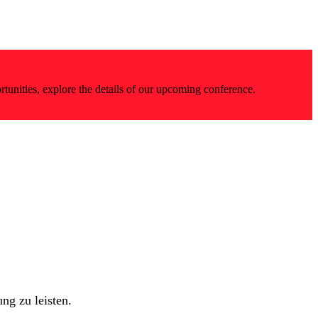
rtunities, explore the details of our upcoming conference.
ng zu leisten.