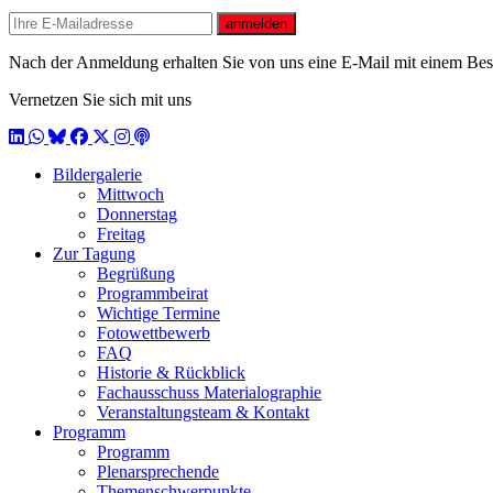
E-mail
anmelden
Nach der Anmeldung erhalten Sie von uns eine E-Mail mit einem Bestä
Vernetzen Sie sich mit uns
LinkedIn
WhatsApp
BlueSky
Facebook
X / Twitter
Instagram
Podcast
Bildergalerie
Mittwoch
Donnerstag
Freitag
Zur Tagung
Begrüßung
Programmbeirat
Wichtige Termine
Fotowettbewerb
FAQ
Historie & Rückblick
Fachausschuss Materialographie
Veranstaltungsteam & Kontakt
Programm
Programm
Plenarsprechende
Themenschwerpunkte