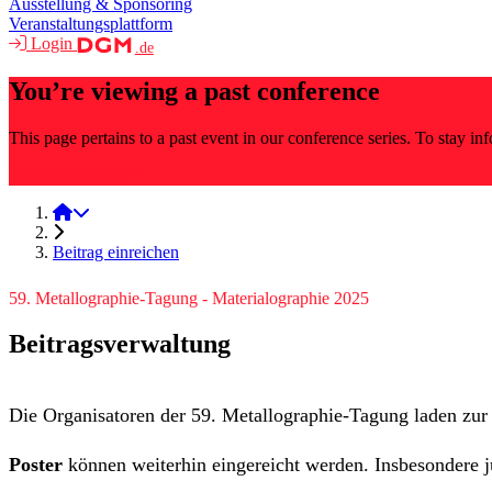
Ausstellung & Sponsoring
Veranstaltungsplattform
Login
.de
You’re viewing a past conference
This page pertains to a past event in our conference series. To stay i
Materialographie
Materialographie 2025
Beitrag einreichen
59. Metallographie-Tagung - Materialographie 2025
Beitragsverwaltung
Die Organisatoren der 59. Metallographie-Tagung laden zur
Poster
können weiterhin eingereicht werden. Insbesondere j