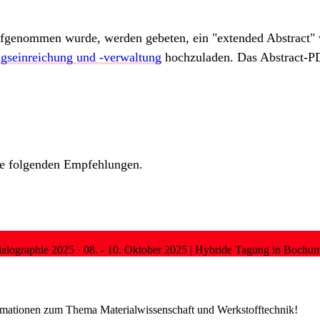
fgenommen wurde, werden gebeten, ein "extended Abstract" v
agseinreichung und -verwaltung
hochzuladen. Das Abstract-PDF
die folgenden Empfehlungen.
ialographie 2025
·
08. - 10. Oktober 2025 | Hybride Tagung in Bochu
ormationen zum Thema Materialwissenschaft und Werkstofftechnik!