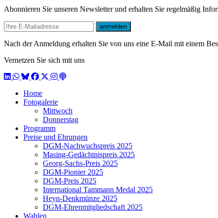
Abonnieren Sie unseren Newsletter und erhalten Sie regelmäßig Inf
E-mail
anmelden
Nach der Anmeldung erhalten Sie von uns eine E-Mail mit einem Bestä
Vernetzen Sie sich mit uns
LinkedIn
WhatsApp
BlueSky
Facebook
X / Twitter
Instagram
Podcast
Home
Fotogalerie
Mittwoch
Donnerstag
Programm
Preise und Ehrungen
DGM-Nachwuchspreis 2025
Masing-Gedächtnispreis 2025
Georg-Sachs-Preis 2025
DGM-Pionier 2025
DGM-Preis 2025
International Tammann Medal 2025
Heyn-Denkmünze 2025
DGM-Ehrenmitgliedschaft 2025
Wahlen