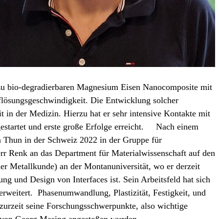
 zu bio-degradierbaren Magnesium Eisen Nanocomposite mit
uflösungsgeschwindigkeit. Die Entwicklung solcher
t in der Medizin. Hierzu hat er sehr intensive Kontakte mit
startet und erste große Erfolge erreicht. Nach einem
 Thun in der Schweiz 2022 in der Gruppe für
r Renk an das Department für Materialwissenschaft auf den
her Metallkunde) an der Montanuniversität, wo er derzeit
ng und Design von Interfaces ist. Sein Arbeitsfeld hat sich
 erweitert. Phasenumwandlung, Plastizität, Festigkeit, und
zurzeit seine Forschungsschwerpunkte, also wichtige
on von Georg Masing angestoßen wurden.