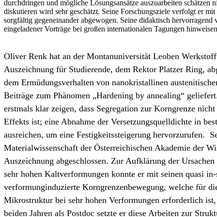
durchdringen und mögliche Lösungsansätze auszuarbeiten schätzen nic
diskutieren wird sehr geschätzt. Seine Forschungsziele verfolgt er mit
sorgfältig gegeneinander abgewogen. Seine didaktisch hervorragend v
eingeladener Vorträge bei großen internationalen Tagungen hinweise
Oliver Renk hat an der Montanuniversität Leoben Werkstoffw
Auszeichnung für Studierende, dem Rektor Platzer Ring, abg
dem Ermüdungsverhalten von nanokristallinen austenitischen
Beiträge zum Phänomen „Hardening by annealing“ geliefert
erstmals klar zeigen, dass Segregation zur Korngrenze nicht 
Effekts ist; eine Abnahme der Versetzungsquelldichte in b
ausreichen, um eine Festigkeitssteigerung hervorzurufen. Se
Materialwissenschaft der Österreichischen Akademie der Wi
Auszeichnung abgeschlossen. Zur Aufklärung der Ursachen fü
sehr hohen Kaltverformungen konnte er mit seinen quasi in-
verformunginduzierte Korngrenzenbewegung, welche für die 
Mikrostruktur bei sehr hohen Verformungen erforderlich ist,
beiden Jahren als Postdoc setzte er diese Arbeiten zur Stru