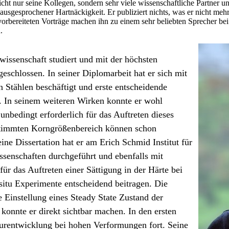
ht nur seine Kollegen, sondern sehr viele wissenschaftliche Partner 
 ausgesprochener Hartnäckigkeit. Er publiziert nichts, was er nicht meh
orbereiteten Vorträge machen ihn zu einem sehr beliebten Sprecher be
n.
issenschaft studiert und mit der höchsten
eschlossen. In seiner Diplomarbeit hat er sich mit
 Stählen beschäftigt und erste entscheidende
. In seinem weiteren Wirken konnte er wohl
unbedingt erforderlich für das Auftreten dieses
estimmten Korngrößenbereich können schon
ine Dissertation hat er am Erich Schmid Institut für
ssenschaften durchgeführt und ebenfalls mit
r das Auftreten einer Sättigung in der Härte bei
situ Experimente entscheidend beitragen. Die
Einstellung eines Steady State Zustand der
 konnte er direkt sichtbar machen. In den ersten
kturentwicklung bei hohen Verformungen fort. Seine