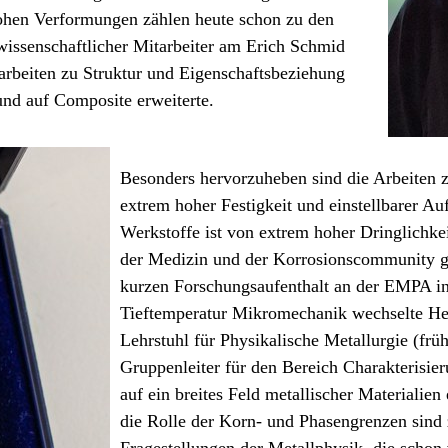
hohen Verformungen zählen heute schon zu den
 wissenschaftlicher Mitarbeiter am Erich Schmid
sarbeiten zu Struktur und Eigenschaftsbeziehung
 und auf Composite erweiterte.
Besonders hervorzuheben sind die Arbeiten
extrem hoher Festigkeit und einstellbarer A
Werkstoffe ist von extrem hoher Dringlichkei
der Medizin und der Korrosionscommunity ge
kurzen Forschungsaufenthalt an der EMPA in
Tieftemperatur Mikromechanik wechselte Her
Lehrstuhl für Physikalische Metallurgie (frü
Gruppenleiter für den Bereich Charakterisieru
auf ein breites Feld metallischer Materialien
die Rolle der Korn- und Phasengrenzen sind 
Fragestellungen der Metallphysik, die sch