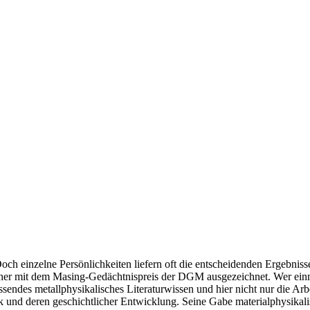
 Doch einzelne Persönlichkeiten liefern oft die entscheidenden Ergebn
aher mit dem Masing-Gedächtnispreis der DGM ausgezeichnet. Wer einmal
endes metallphysikalisches Literaturwissen und hier nicht nur die Arbei
ik und deren geschichtlicher Entwicklung. Seine Gabe materialphysikali