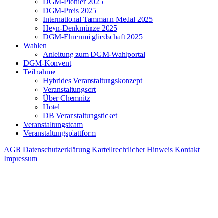
DGM-Pionier 2025
DGM-Preis 2025
International Tammann Medal 2025
Heyn-Denkmünze 2025
DGM-Ehrenmitgliedschaft 2025
Wahlen
Anleitung zum DGM-Wahlportal
DGM-Konvent
Teilnahme
Hybrides Veranstaltungskonzept
Veranstaltungsort
Über Chemnitz
Hotel
DB Veranstaltungsticket
Veranstaltungsteam
Veranstaltungsplattform
AGB
Datenschutzerklärung
Kartellrechtlicher Hinweis
Kontakt
Impressum