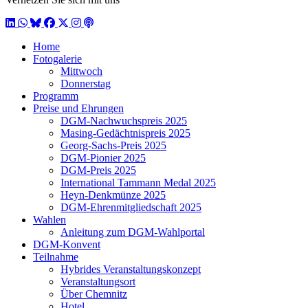
LinkedIn
WhatsApp
BlueSky
Facebook
X / Twitter
Instagram
Podcast
Home
Fotogalerie
Mittwoch
Donnerstag
Programm
Preise und Ehrungen
DGM-Nachwuchspreis 2025
Masing-Gedächtnispreis 2025
Georg-Sachs-Preis 2025
DGM-Pionier 2025
DGM-Preis 2025
International Tammann Medal 2025
Heyn-Denkmünze 2025
DGM-Ehrenmitgliedschaft 2025
Wahlen
Anleitung zum DGM-Wahlportal
DGM-Konvent
Teilnahme
Hybrides Veranstaltungskonzept
Veranstaltungsort
Über Chemnitz
Hotel