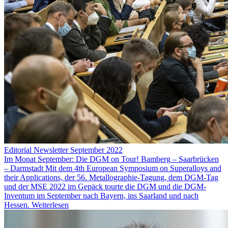
Editorial Newsletter September 2022
Im Monat September: Die DGM on Tour! Bamberg – Saarbrücken
– Darmstadt Mit dem 4th European Symposium on Superalloys and
their Applications, der 56. Metallographie-Tagung, dem DGM-Tag
und der MSE 2022 im Gepäck tourte die DGM und die DGM-
Inventum im September nach Bayern, ins Saarland und nach
Hessen.
Weiterlesen