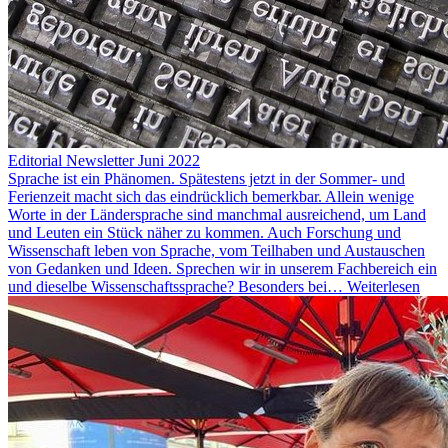
Editorial Newsletter Juni 2022
Sprache ist ein Phänomen. Spätestens jetzt in der Sommer- und
Ferienzeit macht sich das eindrücklich bemerkbar. Allein wenige
Worte in der Ländersprache sind manchmal ausreichend, um Land
und Leuten ein Stück näher zu kommen. Auch Forschung und
Wissenschaft leben von Sprache, vom Teilhaben und Austauschen
von Gedanken und Ideen. Sprechen wir in unserem Fachbereich ein
und dieselbe Wissenschaftssprache? Besonders bei…
Weiterlesen