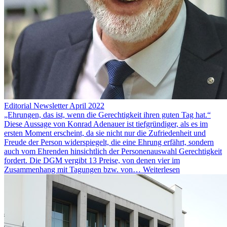
Editorial Newsletter April 2022
„Ehrungen, das ist, wenn die Gerechtigkeit ihren guten Tag hat.“
Diese Aussage von Konrad Adenauer ist tiefgründiger, als es im
ersten Moment erscheint, da sie nicht nur die Zufriedenheit und
Freude der Person widerspiegelt, die eine Ehrung erfährt, sondern
auch vom Ehrenden hinsichtlich der Personenauswahl Gerechtigkeit
fordert. Die DGM vergibt 13 Preise, von denen vier im
Zusammenhang mit Tagungen bzw. von…
Weiterlesen