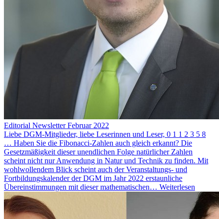
Editorial Newsletter Februar 2022
Liebe DGM-Mitglieder, liebe Leserinnen und Leser, 0 1 1 2 3 5 8
… Haben Sie die Fibonacci-Zahlen auch gleich erkannt? Die
Gesetzmäßigkeit dieser unendlichen Folge natürlicher Zahlen
scheint nicht nur Anwendung in Natur und Technik zu finden. Mit
wohlwollendem Blick scheint auch der Veranstaltungs- und
Fortbildungskalender der DGM im Jahr 2022 erstaunliche
Übereinstimmungen mit dieser mathematischen…
Weiterlesen