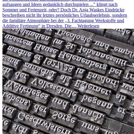
aufsaugen und Ideen gedanklich durchspielen ..." klingt nach
Sommer und Ferienzeit, oder? Doch Dr. Anja Waskes Eindrücke
beschreiben nicht ihr letztes persönliches Urlaubserlebnis, sondern
die familiäre Atmosphäre bei der „3. Fachtagung Werkstoffe und
Additive Fertigung“ in Dresden. Die…
Weiterlesen