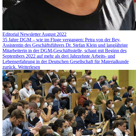
Editorial Newsletter August 2022
35 Jahre DGM – wie im Fluge vergangen: Petra von der Bey,
Assistentin des Geschäftsführers Dr. Stefan Klein und langjährige
Mitarbeiterin in der DGM-Geschäftsstelle, schaut mit Beginn des
Septembers 2022 auf mehr als drei Jahrzehnte Arbeits- und
Lebenserfahrung in der Deutschen Gesellschaft für Materialkunde
zurück.
Weiterlesen