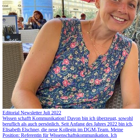
Editorial Newsletter Juli 2022
Wissen schafft Kommunikation! Davon bin ich überzeugt, sowohl
beruflich als auch persönlich. Seit Anfang des Jahres 2022 bin ich,
Elisabeth Elschner, die neue Kollegin im DGM-Team. Meine
Position: Referentin für Wissenschaftskommunikation. Ich