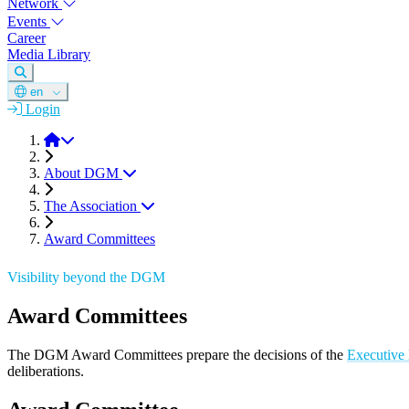
Network
Events
Career
Media Library
en
Login
DGM
About DGM
The Association
Award Committees
Visibility beyond the DGM
Award Committees
The DGM Award Committees prepare the decisions of the
Executive
deliberations.