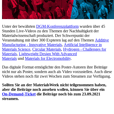
Unter der bewährten
DGM-Konferenzplattform
wurden über 45
Stunden Live-Videos zu den Themen der Nachhaltigkeit der
Materialwissenschaft produziert. Der Schwerpunkt der
Veranstaltung mit über 300 Expteren lag auf den Themen
Additive
Manufacturing - Innovative Materials
,
Artificial Intelligence in
Materials Science
,
Circular Materials
,
Hydrogen - Challenges for
Materials
,
Lightweight Design With Advanced
Materials
und
Materials for Electromobility
.
Das digitale Format ermöglichte den Poster-Autoren ihre Beiträge
nicht nur als Poster, sondern auch als Video vorzustellen. Auch diese
Videos stehen noch für zwei Wochen zum Streamen zur Verfügung.
Sollten Sie an der MaterialsWeek nicht teilgenommen haben,
aber die Beiträge noch ansehen wollen, können Sie über ein
On-Demand-Ticket
die Beiträge noch bis zum 23.09.2021
streamen.