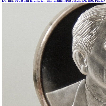
Dr.-Ing. Sebastian Bruns, Dr.-Ing. Daniel Hülsbusch, Dr.-Ing. Patric