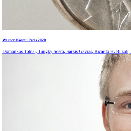
Werner-Köster-Preis 2020
Domonkos Tolnai, Tungky Sosro, Sarkis Gavras, Ricardo H. Buzoli, 