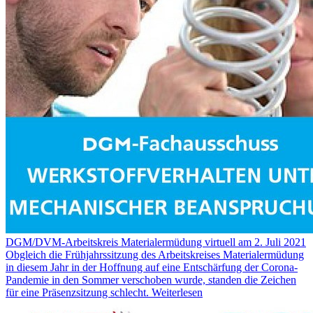
DGM/DVM-Arbeitskreis Materialermüdung virtuell am 2. Juli 2021
Obgleich die Frühjahrssitzung des Arbeitskreises Materialermüdung
in diesem Jahr in der Hoffnung auf eine Entschärfung der Corona-
Pandemie in den Sommer verschoben wurde, standen die Zeichen
für eine Präsenzsitzung schlecht.
Weiterlesen