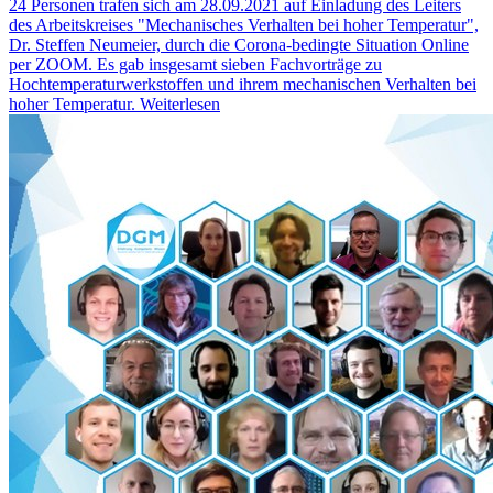
24 Personen trafen sich am 28.09.2021 auf Einladung des Leiters
des Arbeitskreises "Mechanisches Verhalten bei hoher Temperatur",
Dr. Steffen Neumeier, durch die Corona-bedingte Situation Online
per ZOOM. Es gab insgesamt sieben Fachvorträge zu
Hochtemperaturwerkstoffen und ihrem mechanischen Verhalten bei
hoher Temperatur.
Weiterlesen