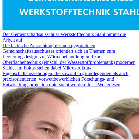
Der Gemeinschaftsausschuss Werkstofftechnik Stahl nimmt die
Arbeit auf
Die fachliche Ausrichtung des neu gegründeten
Gemeinschaftsausschusses orientiert sich an Themen zum
Legierungsdesign, zur Wärmebehandlung und zur
Oberflächentechnik (einschl. der Wasserstoffproblematik) moderner
Stähle. Im Fokus stehen dabei Mikrostruktur-
Eigenschaftsbeziehungen, die sowohl in grundlegenden als auch
praxisorientierten, vorwettbewerblichen Forschungs- und
Entwicklungsprojekten untersucht werden. In…
Weiterlesen