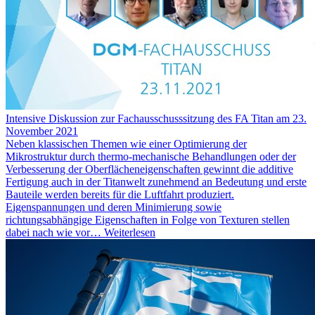
Intensive Diskussion zur Fachausschusssitzung des FA Titan am 23.
November 2021
Neben klassischen Themen wie einer Optimierung der
Mikrostruktur durch thermo-mechanische Behandlungen oder der
Verbesserung der Oberflächeneigenschaften gewinnt die additive
Fertigung auch in der Titanwelt zunehmend an Bedeutung und erste
Bauteile werden bereits für die Luftfahrt produziert.
Eigenspannungen und deren Minimierung sowie
richtungsabhängige Eigenschaften in Folge von Texturen stellen
dabei nach wie vor…
Weiterlesen