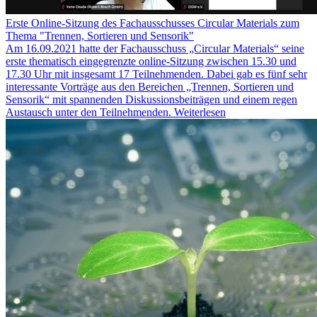
Erste Online-Sitzung des Fachausschusses Circular Materials zum
Thema "Trennen, Sortieren und Sensorik"
Am 16.09.2021 hatte der Fachausschuss „Circular Materials“ seine
erste thematisch eingegrenzte online-Sitzung zwischen 15.30 und
17.30 Uhr mit insgesamt 17 Teilnehmenden. Dabei gab es fünf sehr
interessante Vorträge aus den Bereichen „Trennen, Sortieren und
Sensorik“ mit spannenden Diskussionsbeiträgen und einem regen
Austausch unter den Teilnehmenden.
Weiterlesen