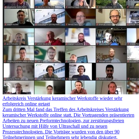
Arbeitskreis Verstärkung keramischer Werkstoffe wieder sehr
erfolgreich online getagt
Zum dritten Mal fand das Treffen des Arbeitskreises Verstärkung
keramischer Werkstoffe online statt. Die Vortragenden präsentierten
Arbeiten zu neuen Preformtechnologien, zur zerstörungsfreien
Untersuchung mit Hilfe von Ultraschall und zu neuen
Prozesstechnologien. Die Vorträge wurden von den über 90
Teilnehmerinnen und Teilnehmern sehr lebendig diskutiert.