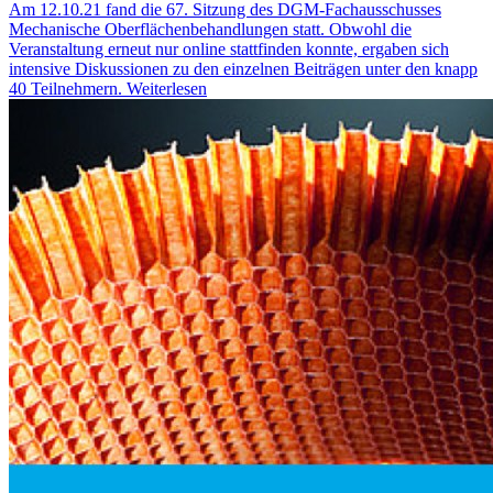
Am 12.10.21 fand die 67. Sitzung des DGM-Fachausschusses
Mechanische Oberflächenbehandlungen statt. Obwohl die
Veranstaltung erneut nur online stattfinden konnte, ergaben sich
intensive Diskussionen zu den einzelnen Beiträgen unter den knapp
40 Teilnehmern.
Weiterlesen