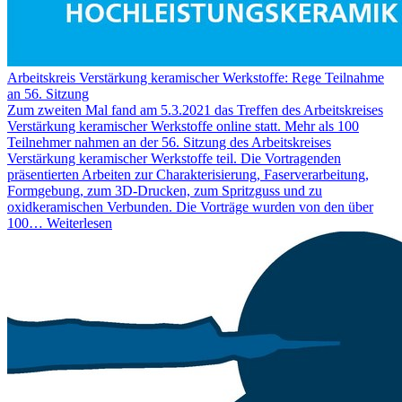
Arbeitskreis Verstärkung keramischer Werkstoffe: Rege Teilnahme
an 56. Sitzung
Zum zweiten Mal fand am 5.3.2021 das Treffen des Arbeitskreises
Verstärkung keramischer Werkstoffe online statt. Mehr als 100
Teilnehmer nahmen an der 56. Sitzung des Arbeitskreises
Verstärkung keramischer Werkstoffe teil. Die Vortragenden
präsentierten Arbeiten zur Charakterisierung, Faserverarbeitung,
Formgebung, zum 3D-Drucken, zum Spritzguss und zu
oxidkeramischen Verbunden. Die Vorträge wurden von den über
100…
Weiterlesen