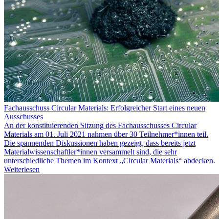
Fachausschuss Circular Materials: Erfolgreicher Start eines neuen
Ausschusses
An der konstituierenden Sitzung des Fachausschusses Circular
Materials am 01. Juli 2021 nahmen über 30 Teilnehmer*innen teil.
Die spannenden Diskussionen haben gezeigt, dass bereits jetzt
Materialwissenschaftler*innen versammelt sind, die sehr
unterschiedliche Themen im Kontext „Circular Materials“ abdecken.
Weiterlesen