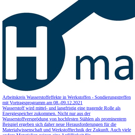
Arbeitskreis Wasserstoffeffekte in Werkstoffen - Sondierungstreffen
mit Vortragsprogramm am 08.-09.12.2021
Wasserstoff wird mittel- und langfristig eine tragende Rolle als
Energiespeicher zukommen. Nicht nur aus der
Wasserstoffversprödung von hochfesten Stählen als prominentem
Beispiel ergeben sich daher neue Herausforderungen für die
Materialwissenschaft und Werkstofftechnik der Zukunft. Auch viele