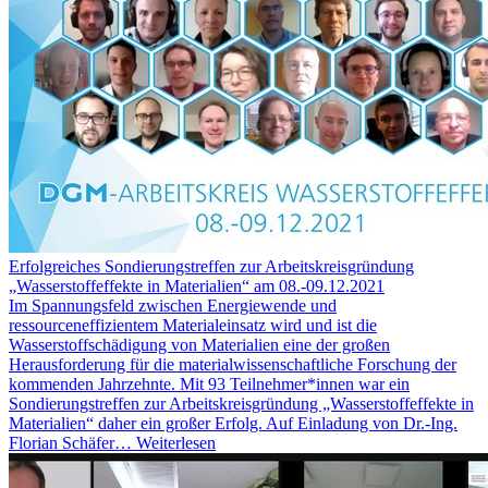
Erfolgreiches Sondierungstreffen zur Arbeitskreisgründung
„Wasserstoffeffekte in Materialien“ am 08.-09.12.2021
Im Spannungsfeld zwischen Energiewende und
ressourceneffizientem Materialeinsatz wird und ist die
Wasserstoffschädigung von Materialien eine der großen
Herausforderung für die materialwissenschaftliche Forschung der
kommenden Jahrzehnte. Mit 93 Teilnehmer*innen war ein
Sondierungstreffen zur Arbeitskreisgründung „Wasserstoffeffekte in
Materialien“ daher ein großer Erfolg. Auf Einladung von Dr.-Ing.
Florian Schäfer…
Weiterlesen