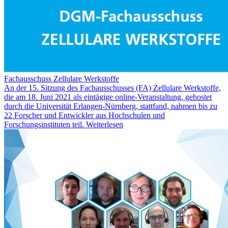
Fachausschuss Zellulare Werkstoffe
An der 15. Sitzung des Fachausschusses (FA) Zellulare Werkstoffe,
die am 18. Juni 2021 als eintägige online-Veranstaltung, gehostet
durch die Universität Erlangen-Nürnberg, stattfand, nahmen bis zu
22 Forscher und Entwickler aus Hochschulen und
Forschungsinstituten teil.
Weiterlesen