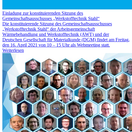
Einladung zur konstituierenden Sitzung des
Gemeinschaftsausschusses „Werkstofftechnik Stahl“
Die konstituierende Sitzung des Gemeinschaftsausschusses
„Werkstofftechnik Stahl“ der Arbeitsgemeinschaft
Wärmebehandlung und Werkstofftechnik (AWT) und der
Deutschen Gesellschaft für Materialkunde (DGM) findet am Freitag,
den 16. April 2021 von 10 – 15 Uhr als Webmeeting statt.
Weiterlesen