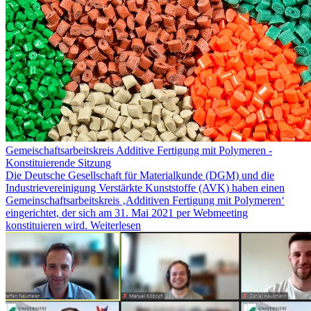
Gemeischaftsarbeitskreis Additive Fertigung mit Polymeren -
Konstituierende Sitzung
Die Deutsche Gesellschaft für Materialkunde (DGM) und die
Industrievereinigung Verstärkte Kunststoffe (AVK) haben einen
Gemeinschaftsarbeitskreis ‚Additiven Fertigung mit Polymeren‘
eingerichtet, der sich am 31. Mai 2021 per Webmeeting
konstituieren wird.
Weiterlesen