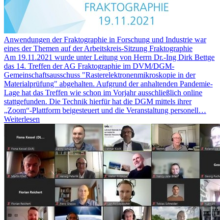
Anwendungen der Fraktographie in Forschung und Industrie war
eines der Themen auf der Arbeitskreis-Sitzung Fraktographie
Am 19.11.2021 wurde unter Leitung von Herrn Dr.-Ing Dirk Bettge
das 14. Treffen der AG Fraktographie im DVM/DGM-
Gemeinschaftsausschuss "Rasterelektronenmikroskopie in der
Materialprüfung" abgehalten. Aufgrund der anhaltenden Pandemie-
Lage hat das Treffen wie schon im Vorjahr ausschließlich online
stattgefunden. Die Technik hierfür hat die DGM mittels ihrer
„Zoom“-Plattform beigesteuert und die Veranstaltung personell…
Weiterlesen