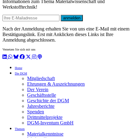
Informationen zum Thema Materialwissenschaft und
Werkstofftechnik!
E-mail
anmelden
Nach der Anmeldung erhalten Sie von uns eine E-Mail mit einem
Bestätigungslink. Erst mit Anklicken dieses Links ist Ihre
Anmeldung abgeschlossen.
Vernetzen Sie sich mit uns
LinkedIn
WhatsApp
BlueSky
Facebook
X / Twitter
Instagram
Podcast
Home
Die DGM
Mitgliedschaft
Ehrungen & Auszeichnungen
Der Verein
Geschäftsstelle
Geschichte der DGM
Jahresberichte
Spenden
Drittmittelprojekte
DGM-Inventum GmbH
Themen
Materialkenntnisse