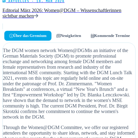
AKTUELLES · 10. MÄR 2026
Editorial März 2026: Women@DGM – Wissenschaftlerinnen
sichtbar machen
Über das Gremium
Neuigkeiten
Kommende Termine
The DGM women network Women@DGMis an initiative of the
German Materials Society (DGM) to promote professional
exchange and networking among female DGM members and
female representatives from research and industry of the
international MSE community. Starting with the DGM Lunch Talk
2021, events on this topic are regularly held online and on-site
under the patronage of Prof. Dr. Zimmermann. "Women
Breakfasts" at conferences, a virtual “New Year's Brunch” and a
first “Empowerment Workshop” led by Dr. Blanka Lenczkowski.
have shown that the demand to network in the women's MSE
community is high. The current DGM President, Prof. Dr. Birgit
Skrotzki confirms her commitment to continue the women's
network in the DGM.
Through the Women@DGM Committee, we offer our registered
attendees the opportunity to share ideas, network, and stay informed