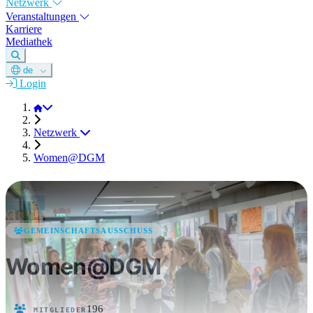
Netzwerk
Veranstaltungen
Karriere
Mediathek
de
Login
DGM e.V.
Netzwerk
Women@DGM
GEMEINSCHAFTSAUSSCHUSS
Women@DGM
196
MITGLIEDER