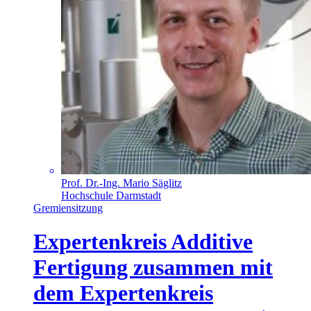
Prof. Dr.-Ing. Mario Säglitz
Hochschule Darmstadt
Gremiensitzung
Expertenkreis Additive
Fertigung zusammen mit
dem Expertenkreis