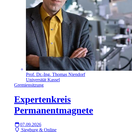
Prof. Dr.-Ing. Thomas Niendorf
Universität Kassel
Gremiensitzung
Expertenkreis
Permanentmagnete
07.09.2026
Siegburg & Online