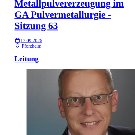
Metallpulvererzeugung im
GA Pulvermetallurgie -
Sitzung 63
17.09.2026
Pforzheim
Leitung