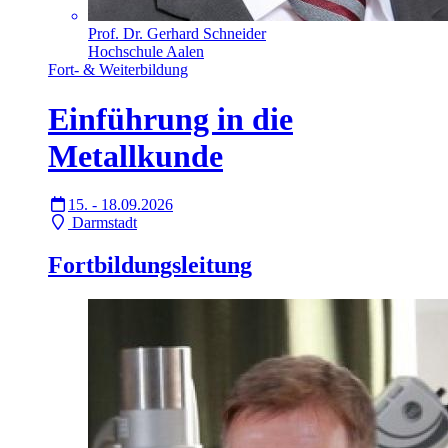
Prof. Dr. Gerhard Schneider
Hochschule Aalen
Fort- & Weiterbildung
Einführung in die
Metallkunde
15. - 18.09.2026
Darmstadt
Fortbildungsleitung