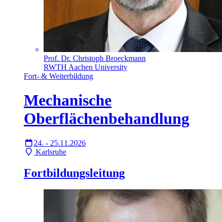
Prof. Dr. Christoph Broeckmann
RWTH Aachen University
Fort- & Weiterbildung
Mechanische
Oberflächenbehandlung
24. - 25.11.2026
Karlsruhe
Fortbildungsleitung