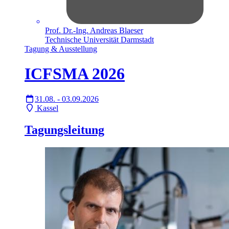
Prof. Dr.-Ing. Andreas Blaeser
Technische Universität Darmstadt
Tagung & Ausstellung
ICFSMA 2026
31.08. - 03.09.2026
Kassel
Tagungsleitung