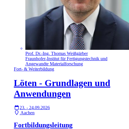
Prof. Dr.-Ing. Thomas Weißgärber
Fraunhofer-Institut für Fertigungstechnik und
Angewandte Materialforschung
Fort- & Weiterbildung
Löten - Grundlagen und
Anwendungen
23. - 24.09.2026
Aachen
Fortbildungsleitung