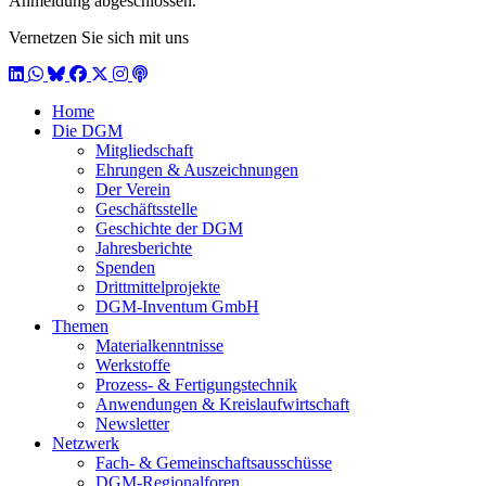
Anmeldung abgeschlossen.
Vernetzen Sie sich mit uns
LinkedIn
WhatsApp
BlueSky
Facebook
X / Twitter
Instagram
Podcast
Home
Die DGM
Mitgliedschaft
Ehrungen & Auszeichnungen
Der Verein
Geschäftsstelle
Geschichte der DGM
Jahresberichte
Spenden
Drittmittelprojekte
DGM-Inventum GmbH
Themen
Materialkenntnisse
Werkstoffe
Prozess- & Fertigungstechnik
Anwendungen & Kreislaufwirtschaft
Newsletter
Netzwerk
Fach- & Gemeinschaftsausschüsse
DGM-Regionalforen