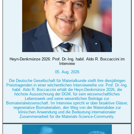
Heyn-Denkmünze 2026: Prof. Dr.-Ing. habil. Aldo R. Boccaccini im
Interview
05. Aug. 2026
Die Deutsche Gesellschaft für Materialkunde stellt ihre diesjährigen
Preistragenden in einer wöchentlichen Interviewreihe vor. Prof. Dr.-Ing.
habil. Aldo R. Boccaccini erhält die Heyn-Denkmünze 2026, die
höchste Auszeichnung der DGM, für sein wissenschaftliches
Lebenswerk und seine wesentlichen Beiträge zur
Biomaterialwissenschaft. Im Interview spricht er über bioaktive Gläser,
regenerative Biomaterialien, den Weg von der Materialidee zur
klinischen Anwendung und die Bedeutung internationaler
Zusammenarbeit für die Materials-Science-Community.