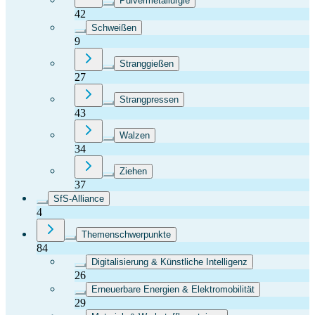
Pulvermetallurgie
42
Schweißen
9
Stranggießen
27
Strangpressen
43
Walzen
34
Ziehen
37
SfS-Alliance
4
Themenschwerpunkte
84
Digitalisierung & Künstliche Intelligenz
26
Erneuerbare Energien & Elektromobilität
29