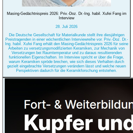
Masing-Gedächtnispreis 2026: Priv.-Doz. Dr.-Ing. habil. Xufei Fang im
Interview
28. Juli 2026
Die Deutsche Gesellschaft für Materialkunde stellt ihre diesjährigen
Preistragenden in einer wöchentlichen Interviewreihe vor. Priv.-Doz. Dr.-
Ing. habil. Xufei Fang erhält den Masing-Gedächtnispreis 2026 für seine
Arbeiten zu versetzungsmodifizierten Keramiken, zur Mechanik von
Versetzungen bei Raumtemperatur und zu daraus resultierenden
funktionellen Eigenschaften. Im Interview spricht er über die Frage,
warum Keramiken spröde brechen, wie sich dieses Verhalten durch
gezielt eingebrachte Versetzungen verändern lässt und welche neuen
Perspektiven dadurch für die Keramikforschung entstehen.