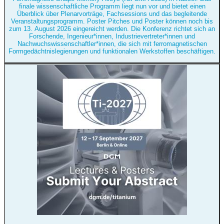
finale wissenschaftliche Programm liegt nun vor und bietet einen
Überblick über Plenarvorträge, Fachsessions und das begleitende
Veranstaltungsprogramm. Poster Pitches und Poster können noch bis
zum 13. August 2026 eingereicht werden. Die Konferenz richtet sich an
Forschende, Ingenieur*innen, Industrievertreter*innen und
Nachwuchswissenschaftler*innen, die sich mit ferromagnetischen
Formgedächtnislegierungen und funktionalen Werkstoffen beschäftigen.