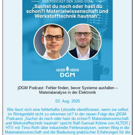
jDGM Podcast: Fehler finden, bevor Systeme ausfallen –
Materialanalyse in der Elektronik
03. Aug. 2026
Wie lässt sich eine fehlerhafte Lötstelle identifizieren, wenn sie selbst
im Röntgenbild nicht zu erkennen ist? In der neuen Folge des jDGM-
Podcasts „Suchst du noch oder hast du schon?! Materialwissenschaft
und Werkstofftechnik hautnah“ spricht Ralf-Samuel Kühne von ALTER |
HTV mit Timo Roth über industrielle Fehleranalysen, seinen Weg in die
Materialwissenschaft und die Bedeutung praktischer Erfahrungen für die