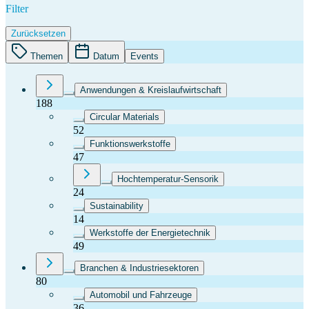
Filter
Zurücksetzen
Themen
Datum
Events
Anwendungen & Kreislaufwirtschaft
188
Circular Materials
52
Funktionswerkstoffe
47
Hochtemperatur-Sensorik
24
Sustainability
14
Werkstoffe der Energietechnik
49
Branchen & Industriesektoren
80
Automobil und Fahrzeuge
36