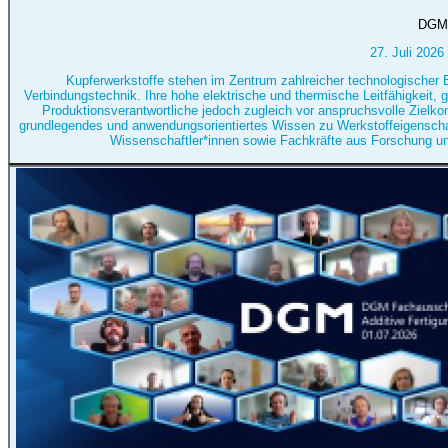
DGM-
27. Juli 2026
Kupferwerkstoffe stehen im Zentrum zahlreicher technologischer E
Verbindungstechnik. Ihre hohe elektrische und thermische Leitfähigkeit, g
Produktionsverantwortliche jedoch zugleich vor anspruchsvolle Zielkon
grundlegendes und anwendungsorientiertes Wissen zu Werkstoffeigenschaft
Wissenschaftler*innen sowie Fachkräfte aus Forschung und