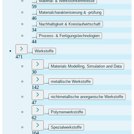
Material- & Werkstoffkenntnisse
59
Materialcharakterisierung & -prüfung
46
Nachhaltigkeit & Kreislaufwirtschaft
34
Prozess- & Fertigungstechnologien
44
Werkstoffe
471
Materials Modelling, Simulation and Data
30
metallische Werkstoffe
142
nichtmetallische anorganische Werkstoffe
47
Polymerwerkstoffe
62
Spezialwerkstoffe
164