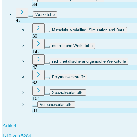
44
Werkstoffe
471
Materials Modelling, Simulation and Data
30
metallische Werkstoffe
142
nichtmetallische anorganische Werkstoffe
47
Polymerwerkstoffe
62
Spezialwerkstoffe
164
Verbundwerkstoffe
83
Artikel
1-10 von 5284