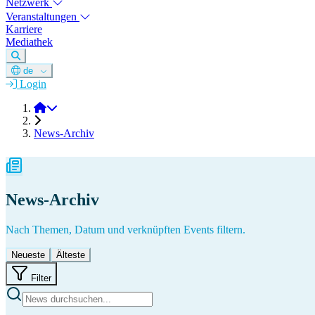
Netzwerk
Veranstaltungen
Karriere
Mediathek
de
Login
DGM e.V.
News-Archiv
News-Archiv
Nach Themen, Datum und verknüpften Events filtern.
Neueste
Älteste
Filter