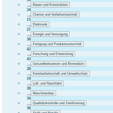
Bauen und Konstruktion
24
Chemie und Verfahrenstechnik
15
Elektronik
21
Energie und Versorgung
30
Fertigung und Produktionstechnik
42
Forschung und Entwicklung
43
Gesundheitswesen und Biomedizin
28
Kreislaufwirtschaft und Umweltschutz
19
Luft- und Raumfahrt
39
Maschinenbau
34
Qualitätskontrolle und Zertifizierung
36
Stahl und Metalle