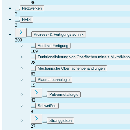
96
Netzwerken
2
NFDI
3
Prozess- & Fertigungstechnik
300
Additive Fertigung
109
Funktionalisierung von Oberflächen mittels Mikro/Nano
28
Mechanische Oberflächenbehandlungen
62
Plasmatechnologie
15
Pulvermetallurgie
42
Schweißen
9
Stranggießen
27