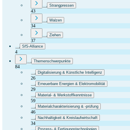
Strangpressen
43
Walzen
34
Ziehen
37
SfS-Alliance
4
Themenschwerpunkte
84
Digitalisierung & Künstliche Intelligenz
26
Erneuerbare Energien & Elektromobilität
29
Material- & Werkstoffkenntnisse
59
Materialcharakterisierung & -prüfung
46
Nachhaltigkeit & Kreislaufwirtschaft
34
Prozess- & Fertigungstechnologien