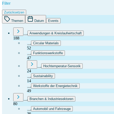
Filter
Zurücksetzen
Themen
Datum
Events
Anwendungen & Kreislaufwirtschaft
188
Circular Materials
52
Funktionswerkstoffe
47
Hochtemperatur-Sensorik
24
Sustainability
14
Werkstoffe der Energietechnik
49
Branchen & Industriesektoren
80
Automobil und Fahrzeuge
36