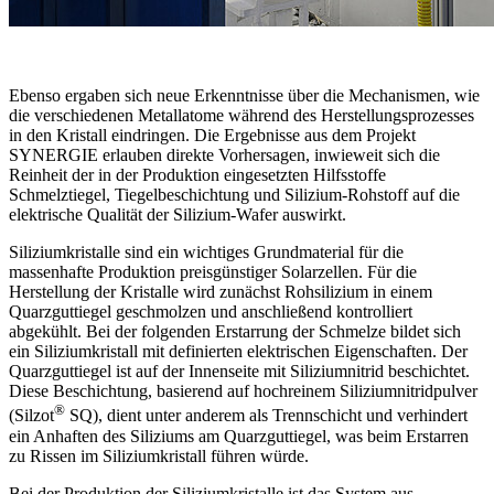
Ebenso ergaben sich neue Erkenntnisse über die Mechanismen, wie
die verschiedenen Metallatome während des Herstellungsprozesses
in den Kristall eindringen. Die Ergebnisse aus dem Projekt
SYNERGIE erlauben direkte Vorhersagen, inwieweit sich die
Reinheit der in der Produktion eingesetzten Hilfsstoffe
Schmelztiegel, Tiegelbeschichtung und Silizium-Rohstoff auf die
elektrische Qualität der Silizium-Wafer auswirkt.
Siliziumkristalle sind ein wichtiges Grundmaterial für die
massenhafte Produktion preisgünstiger Solarzellen. Für die
Herstellung der Kristalle wird zunächst Rohsilizium in einem
Quarzguttiegel geschmolzen und anschließend kontrolliert
abgekühlt. Bei der folgenden Erstarrung der Schmelze bildet sich
ein Siliziumkristall mit definierten elektrischen Eigenschaften. Der
Quarzguttiegel ist auf der Innenseite mit Siliziumnitrid beschichtet.
Diese Beschichtung, basierend auf hochreinem Siliziumnitridpulver
®
(Silzot
SQ), dient unter anderem als Trennschicht und verhindert
ein Anhaften des Siliziums am Quarzguttiegel, was beim Erstarren
zu Rissen im Siliziumkristall führen würde.
Bei der Produktion der Siliziumkristalle ist das System aus