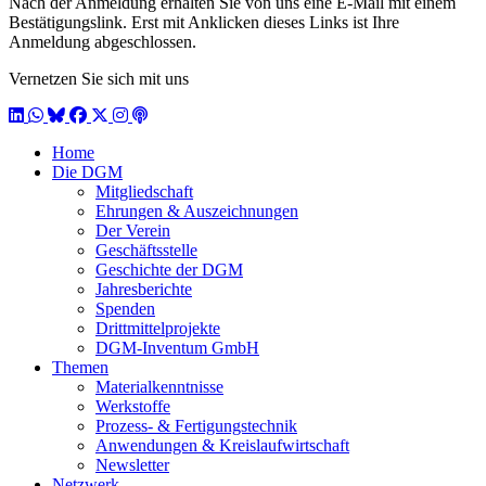
Nach der Anmeldung erhalten Sie von uns eine E-Mail mit einem
Bestätigungslink. Erst mit Anklicken dieses Links ist Ihre
Anmeldung abgeschlossen.
Vernetzen Sie sich mit uns
LinkedIn
WhatsApp
BlueSky
Facebook
X / Twitter
Instagram
Podcast
Home
Die DGM
Mitgliedschaft
Ehrungen & Auszeichnungen
Der Verein
Geschäftsstelle
Geschichte der DGM
Jahresberichte
Spenden
Drittmittelprojekte
DGM-Inventum GmbH
Themen
Materialkenntnisse
Werkstoffe
Prozess- & Fertigungstechnik
Anwendungen & Kreislaufwirtschaft
Newsletter
Netzwerk