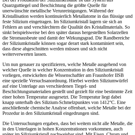
Quarzguttiegel und Beschichtung die größte Quelle für
unerwünschte metallische Verunreinigungen. Während der
Kristallisation werden kontinuierlich Metallatome in das flüssige und
feste Silizium eingetragen. Im Siliziumkristall lagern sie sich an
Fehlern an und verschlechtern die Qualität des Kristallmaterials. So
sinkt beispielsweise bei den später daraus hergestellten Solarzellen
die Stromausbeute und damit der Wirkungsgrad. Die Randbereiche
der Siliziumkristalle können sogar derart stark kontaminiert sein,
dass diese abgeschnitten werden müssen und sich nicht
weiterverwerten lassen.
Um nun genauer zu spezifizieren, welche Metalle ausgehend von
welcher Quelle in welcher Konzentration in den Siliziumkristall
vorliegen, entwickelten die Wissenschaftler am Fraunhofer IISB
eine spezielle Versuchsanordnung. Hierbei werden Siliziumwürfel
auf eine Unterlage aus verschiedenen Tiegel- und
Beschichtungsmaterialien gestellt und gezielt für eine bestimmte Zeit
einer hohen Temperatur ausgesetzt. Die Temperatur liegt dabei
knapp unterhalb des Silizium-Schmelzpunktes von 1412°C. Eine
anschließende chemische Analyse offenbart, welche Metalle bei der
Prozedur in den Siliziumkristall eingedrungen sind.
Die Untersuchungen ergaben, dass bei weitem nicht alle Metalle, die
in den Unterlagen in hohen Konzentrationen vorkommen, auch
später im Siliziumkristall nachweisbar sind. Mit Eisen, Chrom und