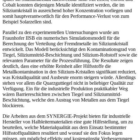
Cobalt konnten diejenigen Metalle identifiziert werden, die im
Siliziumkristall in ausreichend hoher Konzentration vorliegen und
somit hauptverantwortlich für den Performance-Verlust von zum
Beispiel Solarzellen sind.
Parallel zu den experimentellen Untersuchungen wurde am
Fraunhofer IISB ein numerisches Simulationsmodell für die
Berechnung der Verteilung der Fremdmetalle im Siliziumkristall
entwickelt. Das Modell berücksichtigt den Kontaminationsgrad von
Tiegel, Siliziumnitrid-Beschichtung und Silizium-Rohstoff sowie die
relevanten Parameter für die Prozessführung. Die Resultate zeigen
deutlich, dass eine erhöhte Reinheit aller Hilfsstoffe die
Metallkontamination in den Silizium-Kristallen signifikant reduziert,
was Kristallqualität und Ausbeute enorm steigern würde. Allerdings
stehen vor allem die Quarzguttiegel nicht in beliebiger Qualität zur
Verfügung. Ein für die industrielle Produktion praktikabler Weg
wären Barriereschichten zwischen Tiegel und Siliziumnitrid-
Beschichtung, welche den Austrag von Metallen aus dem Tiegel
blockieren.
Die Arbeiten aus dem SYNERGIE-Projekt bieten für industrielle
Hersteller von Halbleiter­materialien eine gute Hilfestellung, um zu
beurteilen, welche Materialqualität aus dem Einsatz bestimmter
Hilfsstoffqualitäten resultiert und worauf sie den Fokus legen
müssen, um möglichst effektiv und kostengünstig Verbesserungen