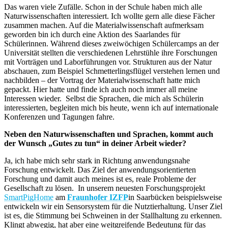
Das waren viele Zufälle. Schon in der Schule haben mich alle
Naturwissenschaften interessiert. Ich wollte gern alle diese Fächer
zusammen machen. Auf die Materialwissenschaft aufmerksam
geworden bin ich durch eine Aktion des Saarlandes für
Schülerinnen. Während dieses zweiwöchigen Schülercamps an der
Universität stellten die verschiedenen Lehrstühle ihre Forschungen
mit Vorträgen und Laborführungen vor. Strukturen aus der Natur
abschauen, zum Beispiel Schmetterlingsflügel verstehen lernen und
nachbilden – der Vortrag der Materialwissenschaft hatte mich
gepackt. Hier hatte und finde ich auch noch immer all meine
Interessen wieder. Selbst die Sprachen, die mich als Schülerin
interessierten, begleiten mich bis heute, wenn ich auf internationale
Konferenzen und Tagungen fahre.
Neben den Naturwissenschaften und Sprachen, kommt auch
der Wunsch „Gutes zu tun“ in deiner Arbeit wieder?
Ja, ich habe mich sehr stark in Richtung anwendungsnahe
Forschung entwickelt. Das Ziel der anwendungsorientierten
Forschung und damit auch meines ist es, reale Probleme der
Gesellschaft zu lösen. In unserem neuesten Forschungsprojekt
SmartPigHome
am
Fraunhofer IZFP
in Saarbücken beispielsweise
entwickeln wir ein Sensorsystem für die Nutztierhaltung. Unser Ziel
ist es, die Stimmung bei Schweinen in der Stallhaltung zu erkennen.
Klingt abwegig, hat aber eine weitgreifende Bedeutung für das