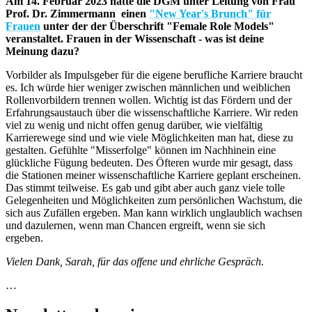
Am 14. Februar 2023 hatte die DGM unter Leitung von Frau
Prof. Dr. Zimmermann einen
"New Year's Brunch" für
Frauen
unter der der Überschrift "Female Role Models"
veranstaltet. Frauen in der Wissenschaft - was ist deine
Meinung dazu?
Vorbilder als Impulsgeber für die eigene berufliche Karriere braucht
es. Ich würde hier weniger zwischen männlichen und weiblichen
Rollenvorbildern trennen wollen. Wichtig ist das Fördern und der
Erfahrungsaustauch über die wissenschaftliche Karriere. Wir reden
viel zu wenig und nicht offen genug darüber, wie vielfältig
Karrierewege sind und wie viele Möglichkeiten man hat, diese zu
gestalten. Gefühlte "Misserfolge" können im Nachhinein eine
glückliche Fügung bedeuten. Des Öfteren wurde mir gesagt, dass
die Stationen meiner wissenschaftliche Karriere geplant erscheinen.
Das stimmt teilweise. Es gab und gibt aber auch ganz viele tolle
Gelegenheiten und Möglichkeiten zum persönlichen Wachstum, die
sich aus Zufällen ergeben. Man kann wirklich unglaublich wachsen
und dazulernen, wenn man Chancen ergreift, wenn sie sich
ergeben.
Vielen Dank, Sarah, für das offene und ehrliche Gespräch.
…