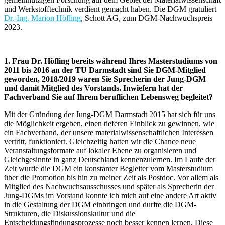
und Werkstofftechnik verdient gemacht haben. Die DGM gratuliert
Dr.-Ing. Marion Höfling
, Schott AG, zum DGM-Nachwuchspreis
2023.
1. Frau Dr. Höfling bereits während Ihres Masterstudiums von
2011 bis 2016 an der TU Darmstadt sind Sie DGM-Mitglied
geworden, 2018/2019 waren Sie Sprecherin der Jung-DGM
und damit Mitglied des Vorstands. Inwiefern hat der
Fachverband Sie auf Ihrem beruflichen Lebensweg begleitet?
Mit der Gründung der Jung-DGM Darmstadt 2015 hat sich für uns
die Möglichkeit ergeben, einen tieferen Einblick zu gewinnen, wie
ein Fachverband, der unsere materialwissenschaftlichen Interessen
vertritt, funktioniert. Gleichzeitig hatten wir die Chance neue
Veranstaltungsformate auf lokaler Ebene zu organisieren und
Gleichgesinnte in ganz Deutschland kennenzulernen. Im Laufe der
Zeit wurde die DGM ein konstanter Begleiter vom Masterstudium
über die Promotion bis hin zu meiner Zeit als Postdoc. Vor allem als
Mitglied des Nachwuchsausschusses und später als Sprecherin der
Jung-DGMs im Vorstand konnte ich mich auf eine andere Art aktiv
in die Gestaltung der DGM einbringen und durfte die DGM-
Strukturen, die Diskussionskultur und die
Entscheidungsfindungsprozesse noch besser kennen lernen. Diese