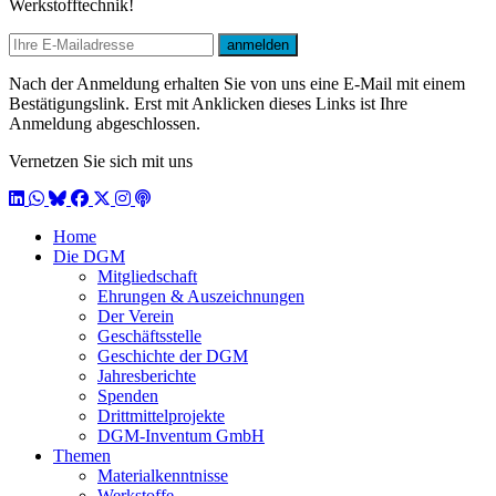
Werkstofftechnik!
E-mail
anmelden
Nach der Anmeldung erhalten Sie von uns eine E-Mail mit einem
Bestätigungslink. Erst mit Anklicken dieses Links ist Ihre
Anmeldung abgeschlossen.
Vernetzen Sie sich mit uns
LinkedIn
WhatsApp
BlueSky
Facebook
X / Twitter
Instagram
Podcast
Home
Die DGM
Mitgliedschaft
Ehrungen & Auszeichnungen
Der Verein
Geschäftsstelle
Geschichte der DGM
Jahresberichte
Spenden
Drittmittelprojekte
DGM-Inventum GmbH
Themen
Materialkenntnisse
Werkstoffe