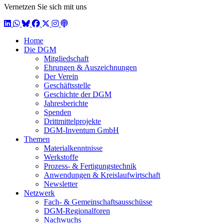
Vernetzen Sie sich mit uns
LinkedIn
WhatsApp
BlueSky
Facebook
X / Twitter
Instagram
Podcast
Home
Die DGM
Mitgliedschaft
Ehrungen & Auszeichnungen
Der Verein
Geschäftsstelle
Geschichte der DGM
Jahresberichte
Spenden
Drittmittelprojekte
DGM-Inventum GmbH
Themen
Materialkenntnisse
Werkstoffe
Prozess- & Fertigungstechnik
Anwendungen & Kreislaufwirtschaft
Newsletter
Netzwerk
Fach- & Gemeinschaftsausschüsse
DGM-Regionalforen
Nachwuchs