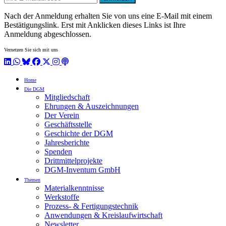
Nach der Anmeldung erhalten Sie von uns eine E-Mail mit einem
Bestätigungslink. Erst mit Anklicken dieses Links ist Ihre
Anmeldung abgeschlossen.
Vernetzen Sie sich mit uns
LinkedIn
WhatsApp
BlueSky
Facebook
X / Twitter
Instagram
Podcast
Home
Die DGM
Mitgliedschaft
Ehrungen & Auszeichnungen
Der Verein
Geschäftsstelle
Geschichte der DGM
Jahresberichte
Spenden
Drittmittelprojekte
DGM-Inventum GmbH
Themen
Materialkenntnisse
Werkstoffe
Prozess- & Fertigungstechnik
Anwendungen & Kreislaufwirtschaft
Newsletter