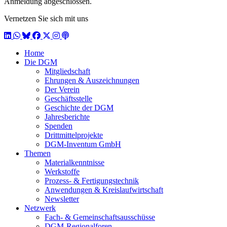
Anmeldung abgeschlossen.
Vernetzen Sie sich mit uns
LinkedIn
WhatsApp
BlueSky
Facebook
X / Twitter
Instagram
Podcast
Home
Die DGM
Mitgliedschaft
Ehrungen & Auszeichnungen
Der Verein
Geschäftsstelle
Geschichte der DGM
Jahresberichte
Spenden
Drittmittelprojekte
DGM-Inventum GmbH
Themen
Materialkenntnisse
Werkstoffe
Prozess- & Fertigungstechnik
Anwendungen & Kreislaufwirtschaft
Newsletter
Netzwerk
Fach- & Gemeinschaftsausschüsse
DGM-Regionalforen