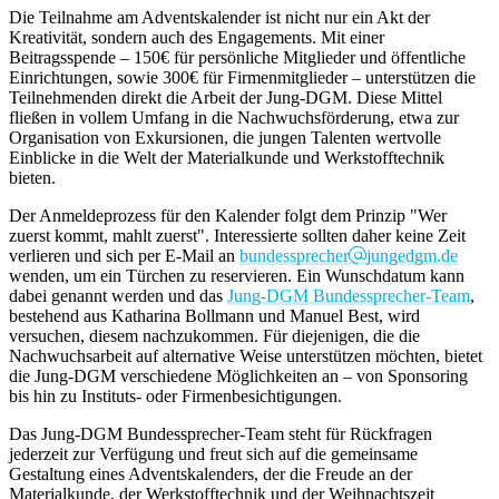
Die Teilnahme am Adventskalender ist nicht nur ein Akt der
Kreativität, sondern auch des Engagements. Mit einer
Beitragsspende – 150€ für persönliche Mitglieder und öffentliche
Einrichtungen, sowie 300€ für Firmenmitglieder – unterstützen die
Teilnehmenden direkt die Arbeit der Jung-DGM. Diese Mittel
fließen in vollem Umfang in die Nachwuchsförderung, etwa zur
Organisation von Exkursionen, die jungen Talenten wertvolle
Einblicke in die Welt der Materialkunde und Werkstofftechnik
bieten.
Der Anmeldeprozess für den Kalender folgt dem Prinzip "Wer
zuerst kommt, mahlt zuerst". Interessierte sollten daher keine Zeit
verlieren und sich per E-Mail an
bundessprecher
jungedgm.de
wenden, um ein Türchen zu reservieren. Ein Wunschdatum kann
dabei genannt werden und das
Jung-DGM Bundessprecher-Team
,
bestehend aus Katharina Bollmann und Manuel Best, wird
versuchen, diesem nachzukommen. Für diejenigen, die die
Nachwuchsarbeit auf alternative Weise unterstützen möchten, bietet
die Jung-DGM verschiedene Möglichkeiten an – von Sponsoring
bis hin zu Instituts- oder Firmenbesichtigungen.
Das Jung-DGM Bundessprecher-Team steht für Rückfragen
jederzeit zur Verfügung und freut sich auf die gemeinsame
Gestaltung eines Adventskalenders, der die Freude an der
Materialkunde, der Werkstofftechnik und der Weihnachtszeit