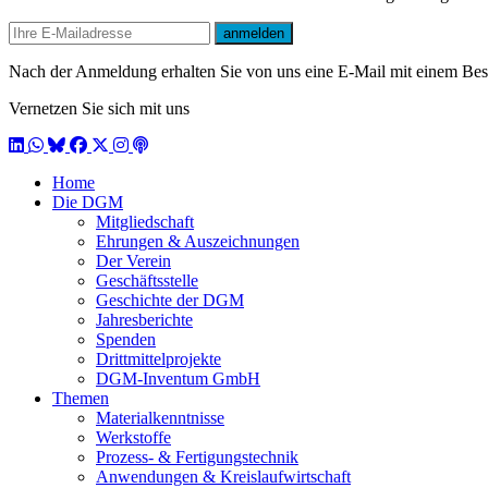
E-mail
anmelden
Nach der Anmeldung erhalten Sie von uns eine E-Mail mit einem Bestä
Vernetzen Sie sich mit uns
LinkedIn
WhatsApp
BlueSky
Facebook
X / Twitter
Instagram
Podcast
Home
Die DGM
Mitgliedschaft
Ehrungen & Auszeichnungen
Der Verein
Geschäftsstelle
Geschichte der DGM
Jahresberichte
Spenden
Drittmittelprojekte
DGM-Inventum GmbH
Themen
Materialkenntnisse
Werkstoffe
Prozess- & Fertigungstechnik
Anwendungen & Kreislaufwirtschaft