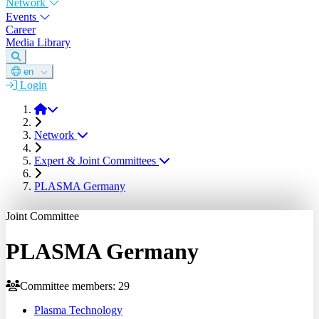
Network
Events
Career
Media Library
en
Login
DGM
Network
Expert & Joint Committees
PLASMA Germany
Joint Committee
PLASMA Germany
Committee members: 29
Plasma Technology