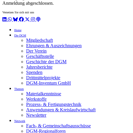
Anmeldung abgeschlossen.
Vernetzen Sie sich mit uns
LinkedIn
WhatsApp
BlueSky
Facebook
X / Twitter
Instagram
Podcast
Home
Die DGM
Mitgliedschaft
Ehrungen & Auszeichnungen
Der Verein
Geschäftsstelle
Geschichte der DGM
Jahresberichte
Spenden
Drittmittelprojekte
DGM-Inventum GmbH
Themen
Materialkenntnisse
Werkstoffe
Prozess- & Fertigungstechnik
Anwendungen & Kreislaufwirtschaft
Newsletter
Netzwerk
Fach- & Gemeinschaftsausschüsse
DGM-Regionalforen