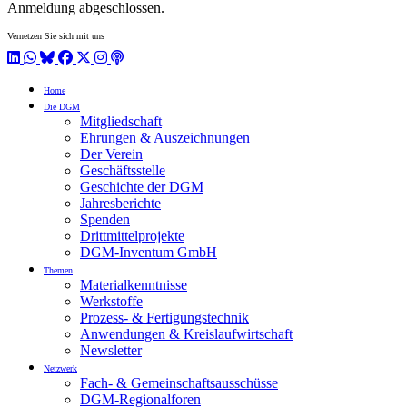
Anmeldung abgeschlossen.
Vernetzen Sie sich mit uns
LinkedIn
WhatsApp
BlueSky
Facebook
X / Twitter
Instagram
Podcast
Home
Die DGM
Mitgliedschaft
Ehrungen & Auszeichnungen
Der Verein
Geschäftsstelle
Geschichte der DGM
Jahresberichte
Spenden
Drittmittelprojekte
DGM-Inventum GmbH
Themen
Materialkenntnisse
Werkstoffe
Prozess- & Fertigungstechnik
Anwendungen & Kreislaufwirtschaft
Newsletter
Netzwerk
Fach- & Gemeinschaftsausschüsse
DGM-Regionalforen