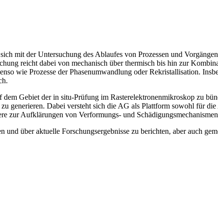
t sich mit der Untersuchung des Ablaufes von Prozessen und Vorgängen
hung reicht dabei von mechanisch über thermisch bis hin zur Kombina
so wie Prozesse der Phasenumwandlung oder Rekristallisation. Insbes
ch.
 auf dem Gebiet der in situ-Prüfung im Rasterelektronenmikroskop zu b
n zu generieren. Dabei versteht sich die AG als Plattform sowohl für
ndere zur Aufklärungen von Verformungs- und Schädigungsmechanismen 
 und über aktuelle Forschungsergebnisse zu berichten, aber auch ge