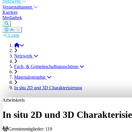
Netzwerk
Veranstaltungen
Karriere
Mediathek
de
Login
DGM e.V.
Netzwerk
Fach- & Gemeinschaftsausschüsse
Materialographie
In situ 2D und 3D Charakterisierung
Arbeitskreis
In situ 2D und 3D Charakterisi
Gremienmitglieder: 119