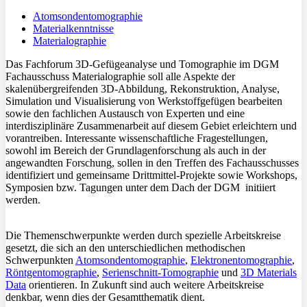
Atomsondentomographie
Materialkenntnisse
Materialographie
Das Fachforum 3D-Gefügeanalyse und Tomographie im DGM
Fachausschuss Materialographie soll alle Aspekte der
skalenübergreifenden 3D-Abbildung, Rekonstruktion, Analyse,
Simulation und Visualisierung von Werkstoffgefügen bearbeiten
sowie den fachlichen Austausch von Experten und eine
interdisziplinäre Zusammenarbeit auf diesem Gebiet erleichtern und
vorantreiben. Interessante wissenschaftliche Fragestellungen,
sowohl im Bereich der Grundlagenforschung als auch in der
angewandten Forschung, sollen in den Treffen des Fachausschusses
identifiziert und gemeinsame Drittmittel-Projekte sowie Workshops,
Symposien bzw. Tagungen unter dem Dach der DGM initiiert
werden.
Die Themenschwerpunkte werden durch spezielle Arbeitskreise
gesetzt, die sich an den unterschiedlichen methodischen
Schwerpunkten
Atomsondentomographie
,
Elektronentomographie
,
Röntgentomographie
,
Serienschnitt-Tomographie
und
3D Materials
Data
orientieren. In Zukunft sind auch weitere Arbeitskreise
denkbar, wenn dies der Gesamtthematik dient.